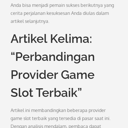
Anda bisa menjadi pemain sukses berikutnya yang
cerita perjalanan kesuksesan Anda diulas dalam
artikel selanjutnya.
Artikel Kelima:
“Perbandingan
Provider Game
Slot Terbaik”
Artikel ini membandingkan beberapa provider
game slot terbaik yang tersedia di pasar saat ini.
Dengan analisis mendalam, pembaca dapat