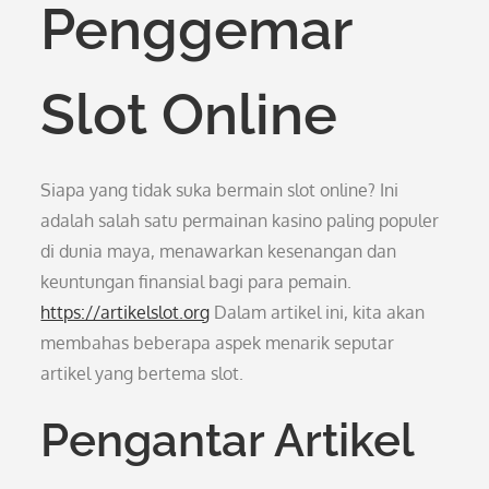
Penggemar
Slot Online
Siapa yang tidak suka bermain slot online? Ini
adalah salah satu permainan kasino paling populer
di dunia maya, menawarkan kesenangan dan
keuntungan finansial bagi para pemain.
https://artikelslot.org
Dalam artikel ini, kita akan
membahas beberapa aspek menarik seputar
artikel yang bertema slot.
Pengantar Artikel