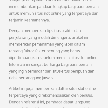
ini memberikan panduan lengkap bagi para pemain
untuk memilih situs slot online yang terpercaya dan
terjamin keamanannya.
Dengan memberikan tips-tips praktis dan
penjelasan yang mudah dimengerti, artikel ini
memberikan pemahaman yang lebih dalam
tentang faktor-faktor penting yang harus
dipertimbangkan sebelum memilih situs slot online.
Informasi ini sangat berharga bagi para pemain
yang ingin terhindar dari situs-situs penipuan dan
tidak bertanggung jawab.
Artikel ini juga memberikan daftar situs slot online
terpercaya yang direkomendasikan oleh penulis.
Dengan referensi ini, pembaca dapat langsung