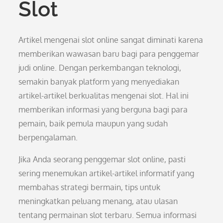
Slot
Artikel mengenai slot online sangat diminati karena
memberikan wawasan baru bagi para penggemar
judi online. Dengan perkembangan teknologi,
semakin banyak platform yang menyediakan
artikel-artikel berkualitas mengenai slot. Hal ini
memberikan informasi yang berguna bagi para
pemain, baik pemula maupun yang sudah
berpengalaman.
Jika Anda seorang penggemar slot online, pasti
sering menemukan artikel-artikel informatif yang
membahas strategi bermain, tips untuk
meningkatkan peluang menang, atau ulasan
tentang permainan slot terbaru. Semua informasi