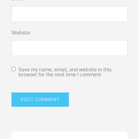
Website
Save my name, email, and website in this
browser for the next time I comment.