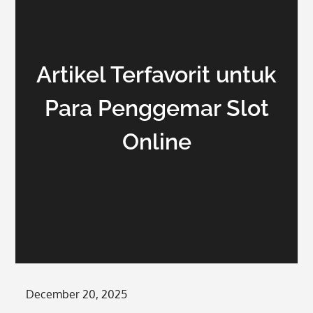
Artikel Terfavorit untuk
Para Penggemar Slot
Online
Posted
December 20, 2025