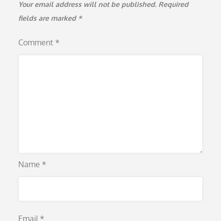
Your email address will not be published.
Required
fields are marked
*
Comment
*
Name
*
Email
*