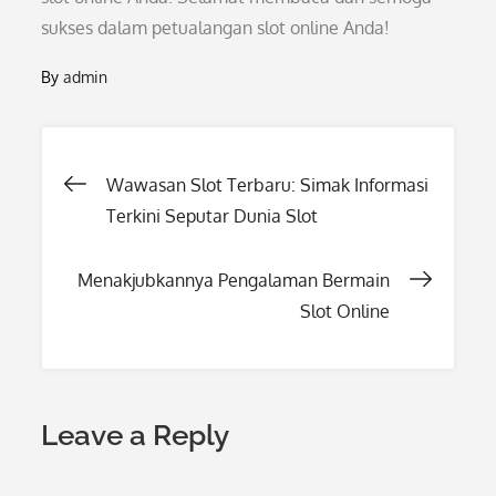
sukses dalam petualangan slot online Anda!
By
admin
Post
Wawasan Slot Terbaru: Simak Informasi
Terkini Seputar Dunia Slot
navigation
Menakjubkannya Pengalaman Bermain
Slot Online
Leave a Reply