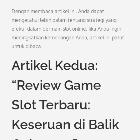
Dengan membaca artikel ini, Anda dapat
mengetahui lebih dalam tentang strategi yang
efektif dalam bermain slot online. Jika Anda ingin
meningkatkan kemenangan Anda, artikel ini patut
untuk dibaca.
Artikel Kedua:
“Review Game
Slot Terbaru:
Keseruan di Balik