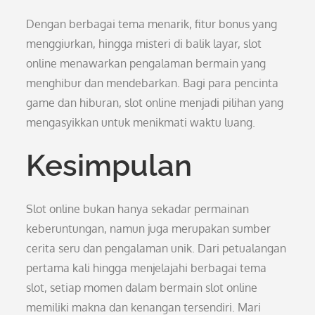
Dengan berbagai tema menarik, fitur bonus yang
menggiurkan, hingga misteri di balik layar, slot
online menawarkan pengalaman bermain yang
menghibur dan mendebarkan. Bagi para pencinta
game dan hiburan, slot online menjadi pilihan yang
mengasyikkan untuk menikmati waktu luang.
Kesimpulan
Slot online bukan hanya sekadar permainan
keberuntungan, namun juga merupakan sumber
cerita seru dan pengalaman unik. Dari petualangan
pertama kali hingga menjelajahi berbagai tema
slot, setiap momen dalam bermain slot online
memiliki makna dan kenangan tersendiri. Mari