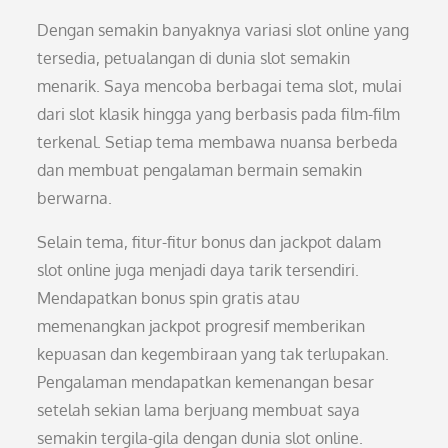
Dengan semakin banyaknya variasi slot online yang
tersedia, petualangan di dunia slot semakin
menarik. Saya mencoba berbagai tema slot, mulai
dari slot klasik hingga yang berbasis pada film-film
terkenal. Setiap tema membawa nuansa berbeda
dan membuat pengalaman bermain semakin
berwarna.
Selain tema, fitur-fitur bonus dan jackpot dalam
slot online juga menjadi daya tarik tersendiri.
Mendapatkan bonus spin gratis atau
memenangkan jackpot progresif memberikan
kepuasan dan kegembiraan yang tak terlupakan.
Pengalaman mendapatkan kemenangan besar
setelah sekian lama berjuang membuat saya
semakin tergila-gila dengan dunia slot online.