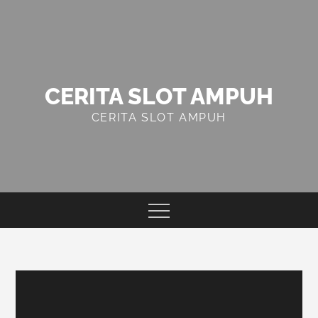
Skip
to
content
CERITA SLOT AMPUH
CERITA SLOT AMPUH