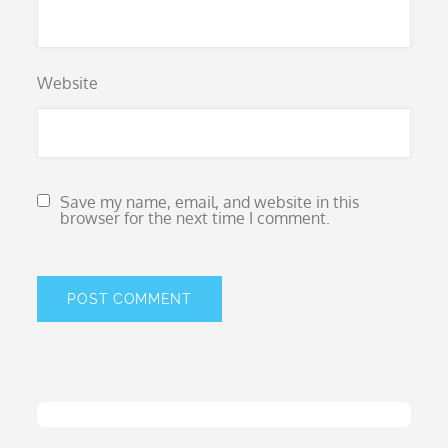
Website
Save my name, email, and website in this
browser for the next time I comment.