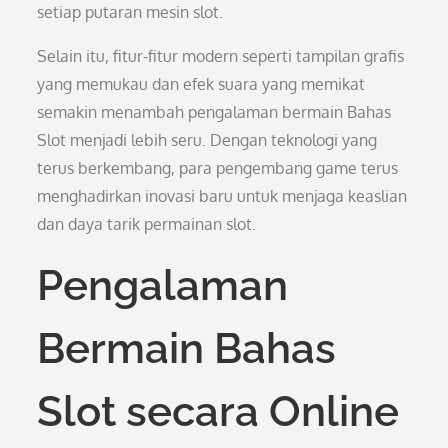
setiap putaran mesin slot.
Selain itu, fitur-fitur modern seperti tampilan grafis
yang memukau dan efek suara yang memikat
semakin menambah pengalaman bermain Bahas
Slot menjadi lebih seru. Dengan teknologi yang
terus berkembang, para pengembang game terus
menghadirkan inovasi baru untuk menjaga keaslian
dan daya tarik permainan slot.
Pengalaman
Bermain Bahas
Slot secara Online