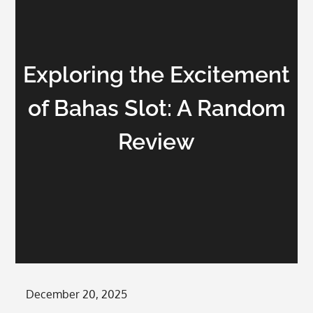
Exploring the Excitement
of Bahas Slot: A Random
Review
Posted
December 20, 2025