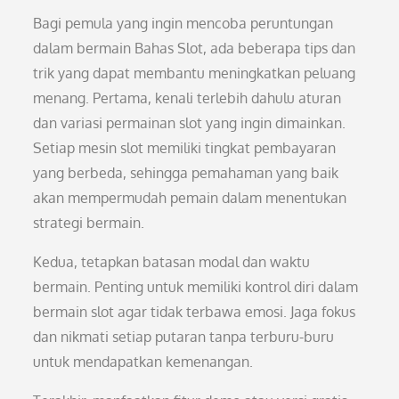
Bagi pemula yang ingin mencoba peruntungan
dalam bermain Bahas Slot, ada beberapa tips dan
trik yang dapat membantu meningkatkan peluang
menang. Pertama, kenali terlebih dahulu aturan
dan variasi permainan slot yang ingin dimainkan.
Setiap mesin slot memiliki tingkat pembayaran
yang berbeda, sehingga pemahaman yang baik
akan mempermudah pemain dalam menentukan
strategi bermain.
Kedua, tetapkan batasan modal dan waktu
bermain. Penting untuk memiliki kontrol diri dalam
bermain slot agar tidak terbawa emosi. Jaga fokus
dan nikmati setiap putaran tanpa terburu-buru
untuk mendapatkan kemenangan.