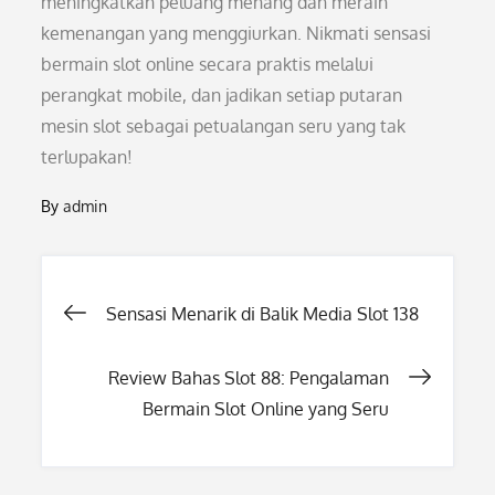
meningkatkan peluang menang dan meraih
kemenangan yang menggiurkan. Nikmati sensasi
bermain slot online secara praktis melalui
perangkat mobile, dan jadikan setiap putaran
mesin slot sebagai petualangan seru yang tak
terlupakan!
By
admin
Post
Sensasi Menarik di Balik Media Slot 138
navigation
Review Bahas Slot 88: Pengalaman
Bermain Slot Online yang Seru