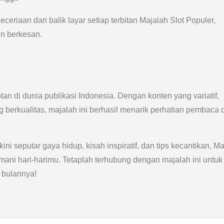
iaan dari balik layar setiap terbitan Majalah Slot Populer,
n berkesan.
n di dunia publikasi Indonesia. Dengan konten yang variatif,
g berkualitas, majalah ini berhasil menarik perhatian pembaca d
ini seputar gaya hidup, kisah inspiratif, dan tips kecantikan, M
mani hari-harimu. Tetaplah terhubung dengan majalah ini untuk
p bulannya!