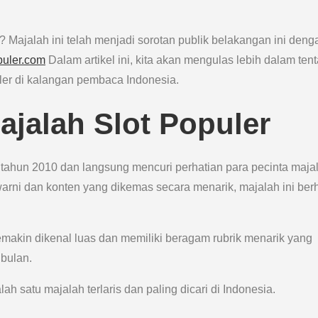
 Majalah ini telah menjadi sorotan publik belakangan ini deng
puler.com
Dalam artikel ini, kita akan mengulas lebih dalam ten
er di kalangan pembaca Indonesia.
ajalah Slot Populer
a tahun 2010 dan langsung mencuri perhatian para pecinta majal
arni dan konten yang dikemas secara menarik, majalah ini berh
emakin dikenal luas dan memiliki beragam rubrik menarik yang
bulan.
ah satu majalah terlaris dan paling dicari di Indonesia.