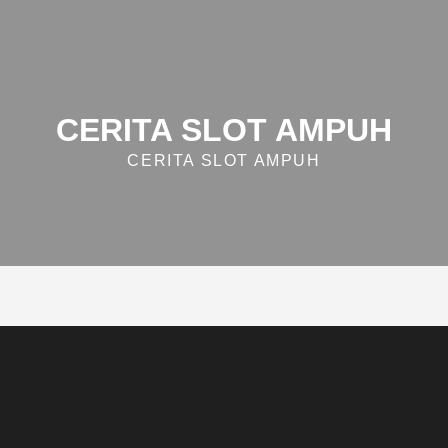
CERITA SLOT AMPUH
CERITA SLOT AMPUH