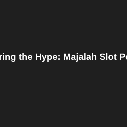
ring the Hype: Majalah Slot P