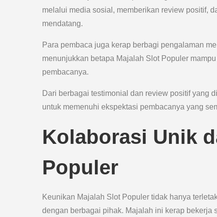
melalui media sosial, memberikan review positif,
mendatang.
Para pembaca juga kerap berbagi pengalaman mereka 
menunjukkan betapa Majalah Slot Populer mampu
pembacanya.
Dari berbagai testimonial dan review positif yang 
untuk memenuhi ekspektasi pembacanya yang sema
Kolaborasi Unik d
Populer
Keunikan Majalah Slot Populer tidak hanya terlet
dengan berbagai pihak. Majalah ini kerap bekerja 