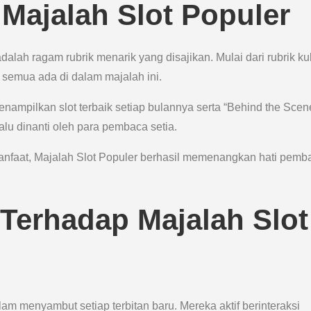
 Majalah Slot Populer
alah ragam rubrik menarik yang disajikan. Mulai dari rubrik kul
n, semua ada di dalam majalah ini.
enampilkan slot terbaik setiap bulannya serta “Behind the Scen
u dinanti oleh para pembaca setia.
nfaat, Majalah Slot Populer berhasil memenangkan hati pemb
erhadap Majalah Slot
m menyambut setiap terbitan baru. Mereka aktif berinteraksi