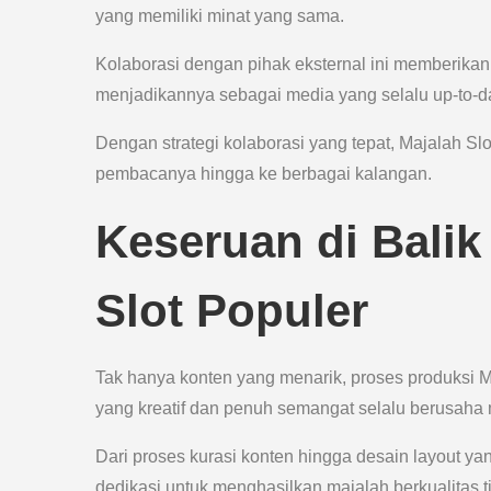
yang memiliki minat yang sama.
Kolaborasi dengan pihak eksternal ini memberikan 
menjadikannya sebagai media yang selalu up-to-dat
Dengan strategi kolaborasi yang tepat, Majalah 
pembacanya hingga ke berbagai kalangan.
Keseruan di Balik
Slot Populer
Tak hanya konten yang menarik, proses produksi Ma
yang kreatif dan penuh semangat selalu berusaha 
Dari proses kurasi konten hingga desain layout ya
dedikasi untuk menghasilkan majalah berkualitas ti