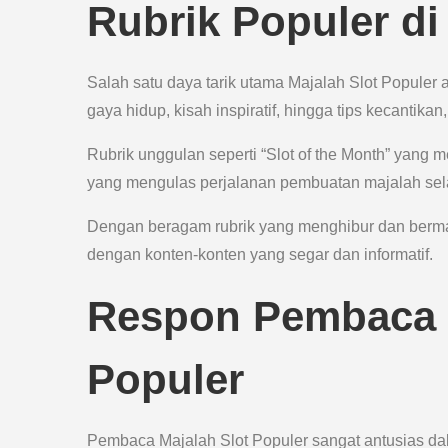
Rubrik Populer di
Salah satu daya tarik utama Majalah Slot Populer ad
gaya hidup, kisah inspiratif, hingga tips kecantika
Rubrik unggulan seperti “Slot of the Month” yang m
yang mengulas perjalanan pembuatan majalah selal
Dengan beragam rubrik yang menghibur dan berma
dengan konten-konten yang segar dan informatif.
Respon Pembaca T
Populer
Pembaca Majalah Slot Populer sangat antusias dala