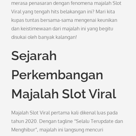
merasa penasaran dengan fenomena majalah Slot
Viral yang tengah hits belakangan ini? Mari kita
kupas tuntas bersama-sama mengenai keunikan
dan keistimewaan dari majalah ini yang begitu
disukai oleh banyak kalangan!
Sejarah
Perkembangan
Majalah Slot Viral
Majalah Slot Viral pertama kali dikenal luas pada
tahun 2020. Dengan tagline “Selalu Terupdate dan
Menghibur”, majalah ini langsung mencuri