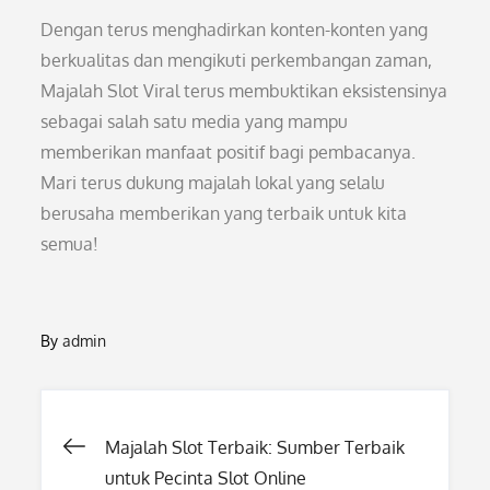
Dengan terus menghadirkan konten-konten yang
berkualitas dan mengikuti perkembangan zaman,
Majalah Slot Viral terus membuktikan eksistensinya
sebagai salah satu media yang mampu
memberikan manfaat positif bagi pembacanya.
Mari terus dukung majalah lokal yang selalu
berusaha memberikan yang terbaik untuk kita
semua!
By
admin
Post
Majalah Slot Terbaik: Sumber Terbaik
untuk Pecinta Slot Online