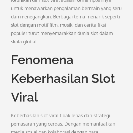
Keunikan dari slot viral adalah kemampuannya
untuk menawarkan pengalaman bermain yang seru
dan menegangkan. Berbagai tema menarik seperti
slot dengan motif film, musik, dan cerita fiksi
populer turut menyemarakkan dunia slot dalam
skala global.
Fenomena
Keberhasilan Slot
Viral
Keberhasilan slot viral tidak lepas dari strategi
pemasaran yang cerdas. Dengan memanfaatkan
media sosial dan kolaborasi dengan para