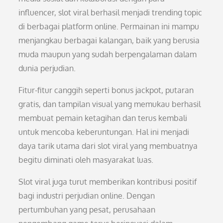
influencer, slot viral berhasil menjadi trending topic
di berbagai platform online. Permainan ini mampu
menjangkau berbagai kalangan, baik yang berusia
muda maupun yang sudah berpengalaman dalam
dunia perjudian.
Fitur-fitur canggih seperti bonus jackpot, putaran
gratis, dan tampilan visual yang memukau berhasil
membuat pemain ketagihan dan terus kembali
untuk mencoba keberuntungan. Hal ini menjadi
daya tarik utama dari slot viral yang membuatnya
begitu diminati oleh masyarakat luas.
Slot viral juga turut memberikan kontribusi positif
bagi industri perjudian online. Dengan
pertumbuhan yang pesat, perusahaan