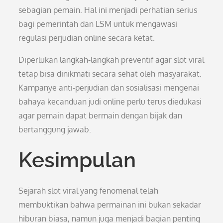
sebagian pemain. Hal ini menjadi perhatian serius
bagi pemerintah dan LSM untuk mengawasi
regulasi perjudian online secara ketat.
Diperlukan langkah-langkah preventif agar slot viral
tetap bisa dinikmati secara sehat oleh masyarakat.
Kampanye anti-perjudian dan sosialisasi mengenai
bahaya kecanduan judi online perlu terus diedukasi
agar pemain dapat bermain dengan bijak dan
bertanggung jawab.
Kesimpulan
Sejarah slot viral yang fenomenal telah
membuktikan bahwa permainan ini bukan sekadar
hiburan biasa, namun juga menjadi bagian penting