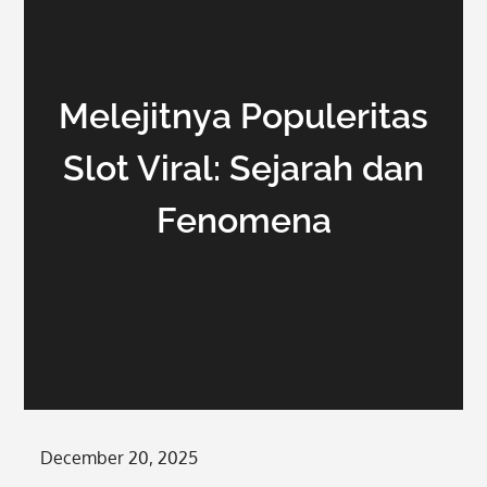
Melejitnya Populeritas
Slot Viral: Sejarah dan
Fenomena
Posted
December 20, 2025