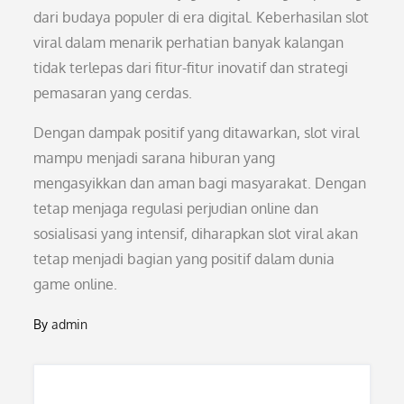
dari budaya populer di era digital. Keberhasilan slot
viral dalam menarik perhatian banyak kalangan
tidak terlepas dari fitur-fitur inovatif dan strategi
pemasaran yang cerdas.
Dengan dampak positif yang ditawarkan, slot viral
mampu menjadi sarana hiburan yang
mengasyikkan dan aman bagi masyarakat. Dengan
tetap menjaga regulasi perjudian online dan
sosialisasi yang intensif, diharapkan slot viral akan
tetap menjadi bagian yang positif dalam dunia
game online.
By
admin