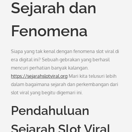
Sejarah dan
Fenomena
Siapa yang tak kenal dengan fenomena slot viral di
era digital ini? Sebuah gebrakan yang berhasil
mencuri perhatian banyak kalangan.
https://sejarahslotviral.org
Mari kita telusuri lebih
dalam bagaimana sejarah dan perkembangan dari
slot viral yang begitu digemari ini.
Pendahuluan
Sejarah Slot Viral