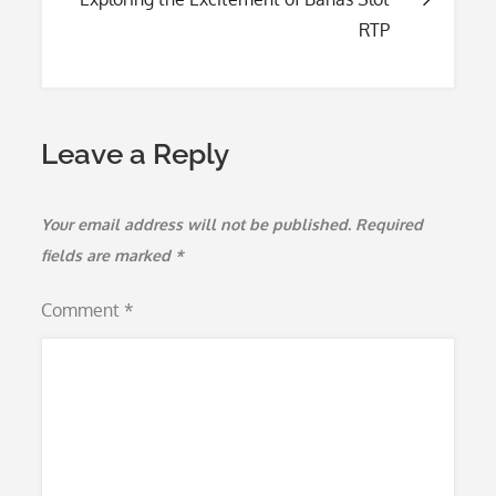
RTP
Leave a Reply
Your email address will not be published.
Required
fields are marked
*
Comment
*