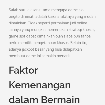
Salah satu alasan utama mengapa game slot
begitu diminati adalah karena sifatnya yang mudah
dimainkan. Tidak seperti permainan judi online
lainnya yang mungkin memerlukan strategi khusus,
game slot dapat dimainkan oleh siapa pun tanpa
perlu memiliki pengetahuan khusus. Selain itu,
adanya jackpot besar yang bisa didapatkan
membuat game ini semakin menarik.
Faktor
Kemenangan
dalam Bermain