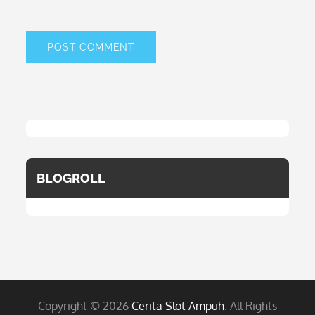
BLOGROLL
Copyright © 2026
Cerita Slot Ampuh
. All Rights