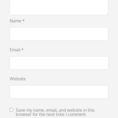
Name
*
Email
*
Website
Save my name, email, and website in this
browser for the next time I comment.