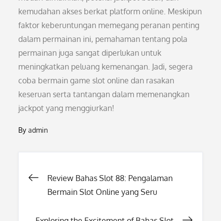
kemudahan akses berkat platform online. Meskipun
faktor keberuntungan memegang peranan penting
dalam permainan ini, pemahaman tentang pola
permainan juga sangat diperlukan untuk
meningkatkan peluang kemenangan. Jadi, segera
coba bermain game slot online dan rasakan
keseruan serta tantangan dalam memenangkan
jackpot yang menggiurkan!
By
admin
Post
Review Bahas Slot 88: Pengalaman
Bermain Slot Online yang Seru
navigation
Exploring the Excitement of Bahas Slot