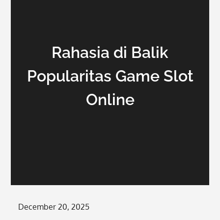
Rahasia di Balik
Popularitas Game Slot
Online
Posted
December 20, 2025