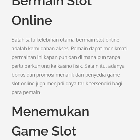
Bermain Slot
Online
Salah satu kelebihan utama bermain slot online
adalah kemudahan akses. Pemain dapat menikmati
permainan ini kapan pun dan di mana pun tanpa
perlu berkunjung ke kasino fisik. Selain itu, adanya
bonus dan promosi menarik dari penyedia game
slot online juga menjadi daya tarik tersendiri bagi
para pemain.
Menemukan
Game Slot