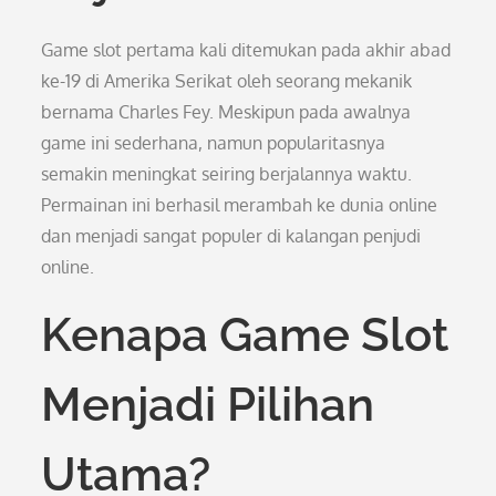
Game slot pertama kali ditemukan pada akhir abad
ke-19 di Amerika Serikat oleh seorang mekanik
bernama Charles Fey. Meskipun pada awalnya
game ini sederhana, namun popularitasnya
semakin meningkat seiring berjalannya waktu.
Permainan ini berhasil merambah ke dunia online
dan menjadi sangat populer di kalangan penjudi
online.
Kenapa Game Slot
Menjadi Pilihan
Utama?