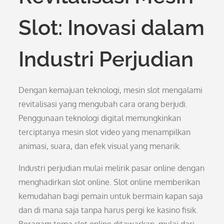
Slot: Inovasi dalam
Industri Perjudian
Dengan kemajuan teknologi, mesin slot mengalami
revitalisasi yang mengubah cara orang berjudi.
Penggunaan teknologi digital memungkinkan
terciptanya mesin slot video yang menampilkan
animasi, suara, dan efek visual yang menarik.
Industri perjudian mulai melirik pasar online dengan
menghadirkan slot online. Slot online memberikan
kemudahan bagi pemain untuk bermain kapan saja
dan di mana saja tanpa harus pergi ke kasino fisik.