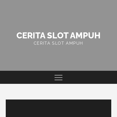
Skip
to
content
CERITA SLOT AMPUH
CERITA SLOT AMPUH