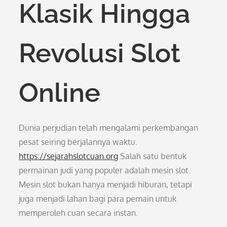
Klasik Hingga
Revolusi Slot
Online
Dunia perjudian telah mengalami perkembangan
pesat seiring berjalannya waktu.
https://sejarahslotcuan.org
Salah satu bentuk
permainan judi yang populer adalah mesin slot.
Mesin slot bukan hanya menjadi hiburan, tetapi
juga menjadi lahan bagi para pemain untuk
memperoleh cuan secara instan.