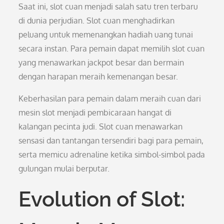
Saat ini, slot cuan menjadi salah satu tren terbaru
di dunia perjudian. Slot cuan menghadirkan
peluang untuk memenangkan hadiah uang tunai
secara instan. Para pemain dapat memilih slot cuan
yang menawarkan jackpot besar dan bermain
dengan harapan meraih kemenangan besar.
Keberhasilan para pemain dalam meraih cuan dari
mesin slot menjadi pembicaraan hangat di
kalangan pecinta judi. Slot cuan menawarkan
sensasi dan tantangan tersendiri bagi para pemain,
serta memicu adrenaline ketika simbol-simbol pada
gulungan mulai berputar.
Evolution of Slot: