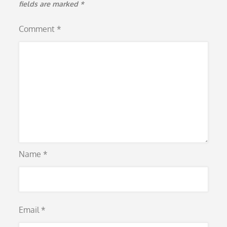
fields are marked
*
Comment
*
Name
*
Email
*