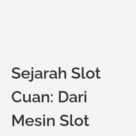
on
Sejarah Slot
Cuan: Dari
Mesin Slot