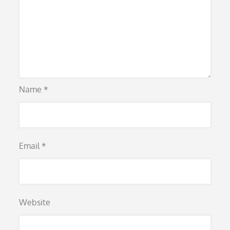
Name
*
Email
*
Website