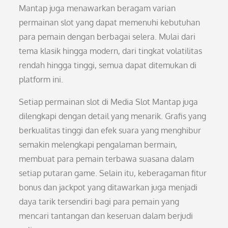
Mantap juga menawarkan beragam varian
permainan slot yang dapat memenuhi kebutuhan
para pemain dengan berbagai selera. Mulai dari
tema klasik hingga modern, dari tingkat volatilitas
rendah hingga tinggi, semua dapat ditemukan di
platform ini.
Setiap permainan slot di Media Slot Mantap juga
dilengkapi dengan detail yang menarik. Grafis yang
berkualitas tinggi dan efek suara yang menghibur
semakin melengkapi pengalaman bermain,
membuat para pemain terbawa suasana dalam
setiap putaran game. Selain itu, keberagaman fitur
bonus dan jackpot yang ditawarkan juga menjadi
daya tarik tersendiri bagi para pemain yang
mencari tantangan dan keseruan dalam berjudi