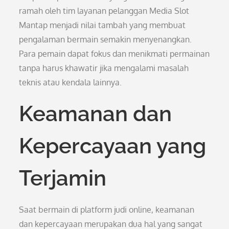
ramah oleh tim layanan pelanggan Media Slot
Mantap menjadi nilai tambah yang membuat
pengalaman bermain semakin menyenangkan.
Para pemain dapat fokus dan menikmati permainan
tanpa harus khawatir jika mengalami masalah
teknis atau kendala lainnya.
Keamanan dan
Kepercayaan yang
Terjamin
Saat bermain di platform judi online, keamanan
dan kepercayaan merupakan dua hal yang sangat