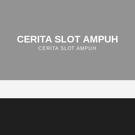
CERITA SLOT AMPUH
CERITA SLOT AMPUH