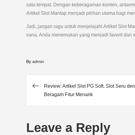
satu tempat. Dengan keberagaman konten, antarm
Artikel Slot Mantap menjadi pilihan utama bagi 
Jadi, jangan ragu untuk menjelajahi Artikel Slot Man
sana, Anda menemukan yang menjadi favorit dan su
By
admin
Review: Artikel Slot PG Soft, Slot Seru de
Post
Beragam Fitur Menarik
navigation
Leave a Reply