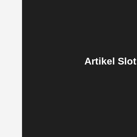
Artikel Sl