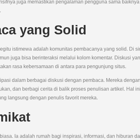
ponsifnya juga memastikan pengalaman pengguna sama baiknya
.
ca yang Solid
egitu istimewa adalah komunitas pembacanya yang solid. Di sin
un juga bisa berinteraksi melalui kolom komentar. Diskusi ya
ciptakan rasa kebersamaan di antara para pengunjung situs.
rtisipasi dalam berbagai diskusi dengan pembaca. Mereka denga
, dan berbagi cerita di balik proses penulisan artikel. Hal in
g langsung dengan penulis favorit mereka.
mikat
biasa. Ia adalah rumah bagi inspirasi, informasi, dan hiburan d