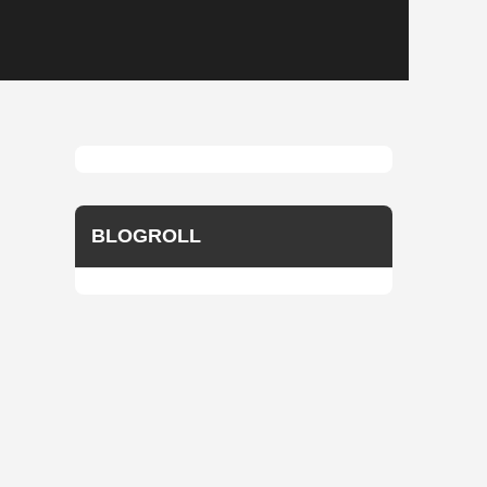
BLOGROLL