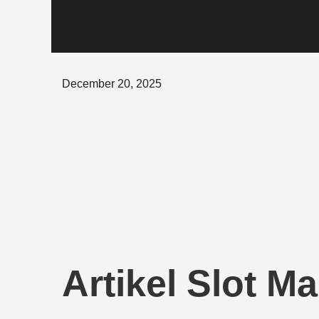
Posted
December 20, 2025
on
Artikel Slot M