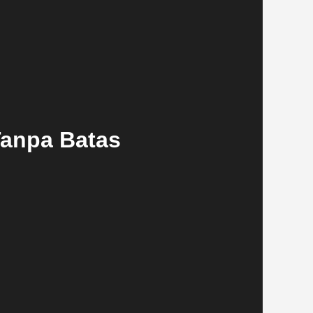
Tanpa Batas