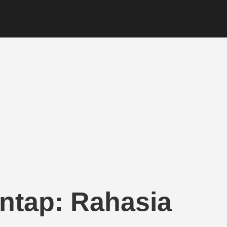
antap: Rahasia