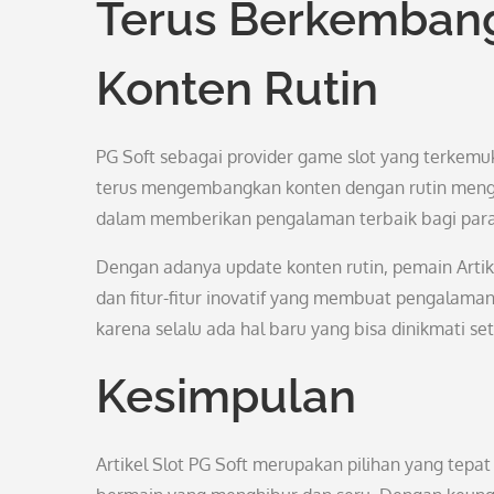
Terus Berkemban
Konten Rutin
PG Soft sebagai provider game slot yang terkemuk
terus mengembangkan konten dengan rutin mengh
dalam memberikan pengalaman terbaik bagi par
Dengan adanya update konten rutin, pemain Artik
dan fitur-fitur inovatif yang membuat pengalam
karena selalu ada hal baru yang bisa dinikmati s
Kesimpulan
Artikel Slot PG Soft merupakan pilihan yang tep