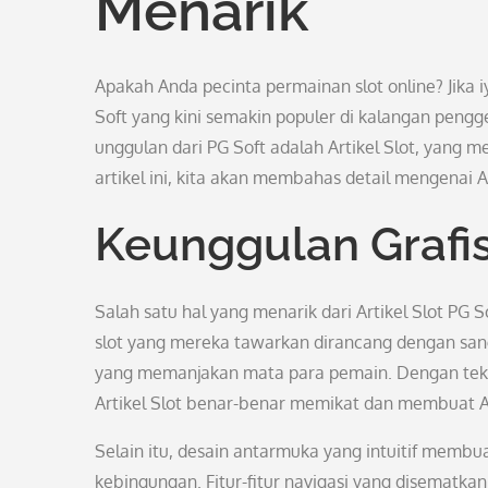
Menarik
Apakah Anda pecinta permainan slot online? Jika 
Soft yang kini semakin populer di kalangan pengg
unggulan dari PG Soft adalah Artikel Slot, yan
artikel ini, kita akan membahas detail mengenai Ar
Keunggulan Grafis
Salah satu hal yang menarik dari Artikel Slot PG 
slot yang mereka tawarkan dirancang dengan sangat
yang memanjakan mata para pemain. Dengan tekn
Artikel Slot benar-benar memikat dan membuat A
Selain itu, desain antarmuka yang intuitif mem
kebingungan. Fitur-fitur navigasi yang disematk