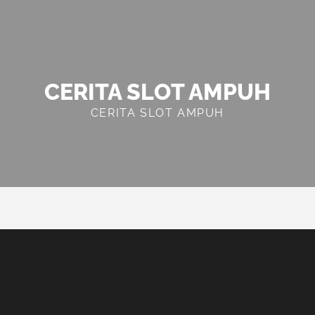
CERITA SLOT AMPUH
CERITA SLOT AMPUH