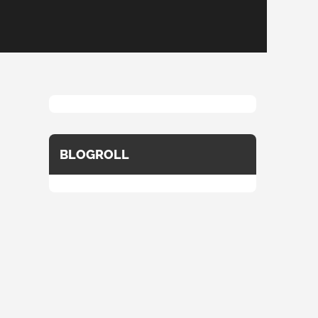
BLOGROLL