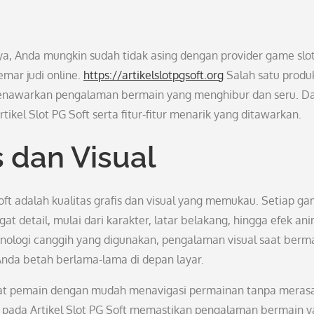
iya, Anda mungkin sudah tidak asing dengan provider game slo
emar judi online.
https://artikelslotpgsoft.org
Salah satu produ
g menawarkan pengalaman bermain yang menghibur dan seru. D
tikel Slot PG Soft serta fitur-fitur menarik yang ditawarkan.
 dan Visual
Soft adalah kualitas grafis dan visual yang memukau. Setiap g
 detail, mulai dari karakter, latar belakang, hingga efek ani
ologi canggih yang digunakan, pengalaman visual saat berm
nda betah berlama-lama di depan layar.
buat pemain dengan mudah menavigasi permainan tanpa meras
an pada Artikel Slot PG Soft memastikan pengalaman bermain 