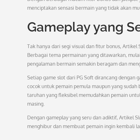
menciptakan sensasi bermain yang tidak akan mud
Gameplay yang Ser
Tak hanya dari segi visual dan fitur bonus, Artik
Berbagai tema permainan yang ditawarkan, mulai 
pengalaman bermain semakin beragam dan meng
Setiap game slot dari PG Soft dirancang denga
cocok untuk pemain pemula maupun yang sudah ber
taruhan yang fleksibel memudahkan pemain untu
masing.
Dengan gameplay yang seru dan adiktif, Artikel 
menghibur dan membuat pemain ingin kembali la