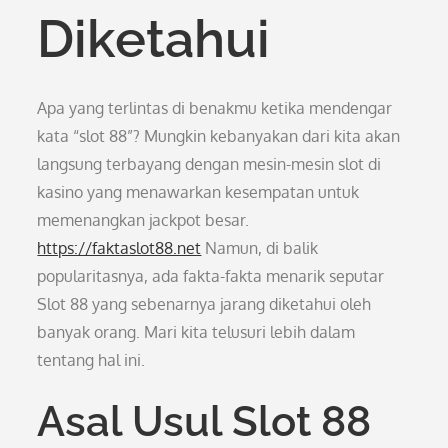
Diketahui
Apa yang terlintas di benakmu ketika mendengar
kata “slot 88”? Mungkin kebanyakan dari kita akan
langsung terbayang dengan mesin-mesin slot di
kasino yang menawarkan kesempatan untuk
memenangkan jackpot besar.
https://faktaslot88.net
Namun, di balik
popularitasnya, ada fakta-fakta menarik seputar
Slot 88 yang sebenarnya jarang diketahui oleh
banyak orang. Mari kita telusuri lebih dalam
tentang hal ini.
Asal Usul Slot 88