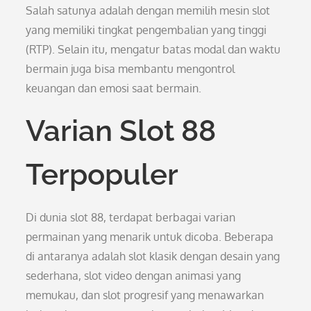
Salah satunya adalah dengan memilih mesin slot
yang memiliki tingkat pengembalian yang tinggi
(RTP). Selain itu, mengatur batas modal dan waktu
bermain juga bisa membantu mengontrol
keuangan dan emosi saat bermain.
Varian Slot 88
Terpopuler
Di dunia slot 88, terdapat berbagai varian
permainan yang menarik untuk dicoba. Beberapa
di antaranya adalah slot klasik dengan desain yang
sederhana, slot video dengan animasi yang
memukau, dan slot progresif yang menawarkan