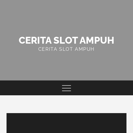
Skip
to
content
CERITA SLOT AMPUH
CERITA SLOT AMPUH