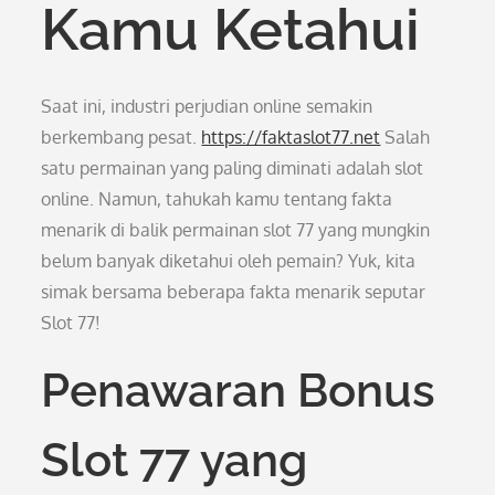
Kamu Ketahui
Saat ini, industri perjudian online semakin
berkembang pesat.
https://faktaslot77.net
Salah
satu permainan yang paling diminati adalah slot
online. Namun, tahukah kamu tentang fakta
menarik di balik permainan slot 77 yang mungkin
belum banyak diketahui oleh pemain? Yuk, kita
simak bersama beberapa fakta menarik seputar
Slot 77!
Penawaran Bonus
Slot 77 yang