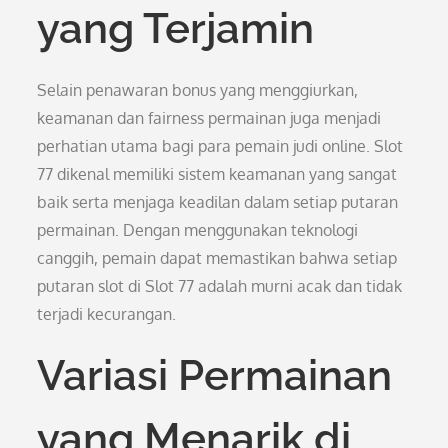
yang Terjamin
Selain penawaran bonus yang menggiurkan,
keamanan dan fairness permainan juga menjadi
perhatian utama bagi para pemain judi online. Slot
77 dikenal memiliki sistem keamanan yang sangat
baik serta menjaga keadilan dalam setiap putaran
permainan. Dengan menggunakan teknologi
canggih, pemain dapat memastikan bahwa setiap
putaran slot di Slot 77 adalah murni acak dan tidak
terjadi kecurangan.
Variasi Permainan
yang Menarik di