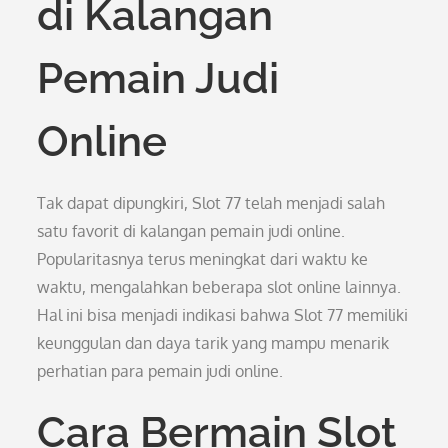
di Kalangan
Pemain Judi
Online
Tak dapat dipungkiri, Slot 77 telah menjadi salah
satu favorit di kalangan pemain judi online.
Popularitasnya terus meningkat dari waktu ke
waktu, mengalahkan beberapa slot online lainnya.
Hal ini bisa menjadi indikasi bahwa Slot 77 memiliki
keunggulan dan daya tarik yang mampu menarik
perhatian para pemain judi online.
Cara Bermain Slot