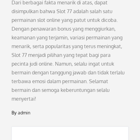
Dari berbagai fakta menarik di atas, dapat
disimpulkan bahwa Slot 77 adalah salah satu
permainan slot online yang patut untuk dicoba.
Dengan penawaran bonus yang menggiurkan,
keamanan yang terjamin, variasi permainan yang
menarik, serta popularitas yang terus meningkat,
Slot 77 menjadi pilihan yang tepat bagi para
pecinta judi online. Namun, selalu ingat untuk
bermain dengan tanggung jawab dan tidak terlalu
terbawa emosi dalam permainan. Selamat
bermain dan semoga keberuntungan selalu
menyertai!
By
admin