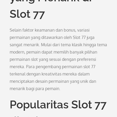
Slot 77
Selain faktor keamanan dan bonus, variasi
permainan yang ditawarkan oleh Slot 77 juga
sangat menarik. Mulai dari tema klasik hingga tema
modern, pemain dapat memilih banyak pilihan
permainan slot yang sesuai dengan preferensi
mereka. Para pengembang permainan slot 77
terkenal dengan kreativitas mereka dalam
menciptakan desain permainan yang unik dan
menarik bagi para pemain.
Popularitas Slot 77