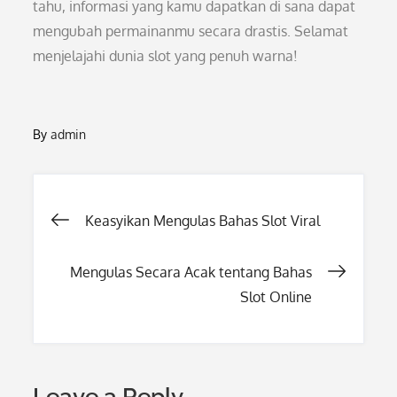
tahu, informasi yang kamu dapatkan di sana dapat
mengubah permainanmu secara drastis. Selamat
menjelajahi dunia slot yang penuh warna!
By
admin
Post
Keasyikan Mengulas Bahas Slot Viral
navigation
Mengulas Secara Acak tentang Bahas
Slot Online
Leave a Reply