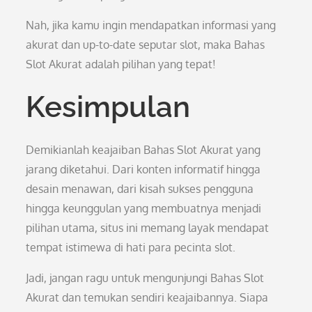
Nah, jika kamu ingin mendapatkan informasi yang
akurat dan up-to-date seputar slot, maka Bahas
Slot Akurat adalah pilihan yang tepat!
Kesimpulan
Demikianlah keajaiban Bahas Slot Akurat yang
jarang diketahui. Dari konten informatif hingga
desain menawan, dari kisah sukses pengguna
hingga keunggulan yang membuatnya menjadi
pilihan utama, situs ini memang layak mendapat
tempat istimewa di hati para pecinta slot.
Jadi, jangan ragu untuk mengunjungi Bahas Slot
Akurat dan temukan sendiri keajaibannya. Siapa