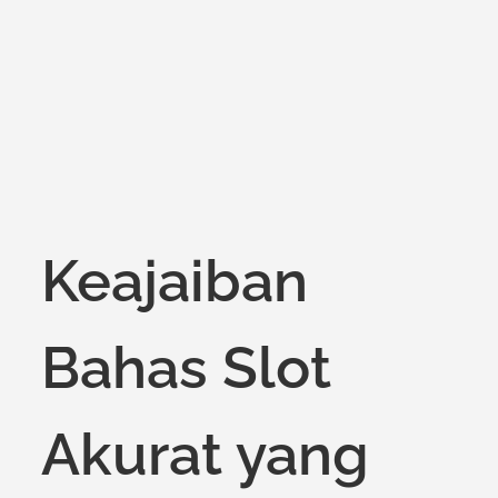
on
Keajaiban
Bahas Slot
Akurat yang