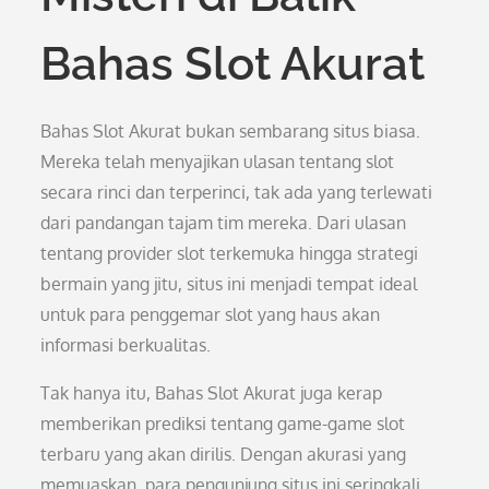
Bahas Slot Akurat
Bahas Slot Akurat bukan sembarang situs biasa.
Mereka telah menyajikan ulasan tentang slot
secara rinci dan terperinci, tak ada yang terlewati
dari pandangan tajam tim mereka. Dari ulasan
tentang provider slot terkemuka hingga strategi
bermain yang jitu, situs ini menjadi tempat ideal
untuk para penggemar slot yang haus akan
informasi berkualitas.
Tak hanya itu, Bahas Slot Akurat juga kerap
memberikan prediksi tentang game-game slot
terbaru yang akan dirilis. Dengan akurasi yang
memuaskan, para pengunjung situs ini seringkali