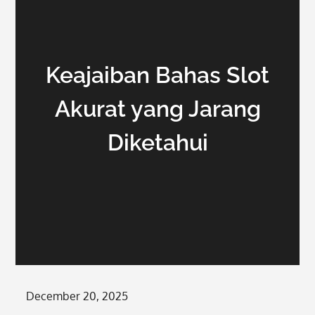
Keajaiban Bahas Slot
Akurat yang Jarang
Diketahui
Posted
December 20, 2025