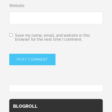
Website
Save my name, email, and website in this
browser for the next time I comment.
BLOGROLL