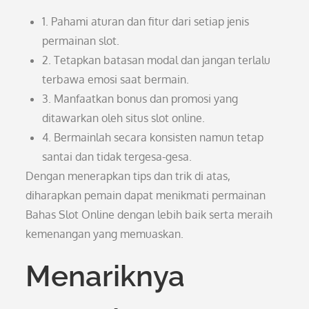
1. Pahami aturan dan fitur dari setiap jenis
permainan slot.
2. Tetapkan batasan modal dan jangan terlalu
terbawa emosi saat bermain.
3. Manfaatkan bonus dan promosi yang
ditawarkan oleh situs slot online.
4. Bermainlah secara konsisten namun tetap
santai dan tidak tergesa-gesa.
Dengan menerapkan tips dan trik di atas,
diharapkan pemain dapat menikmati permainan
Bahas Slot Online dengan lebih baik serta meraih
kemenangan yang memuaskan.
Menariknya