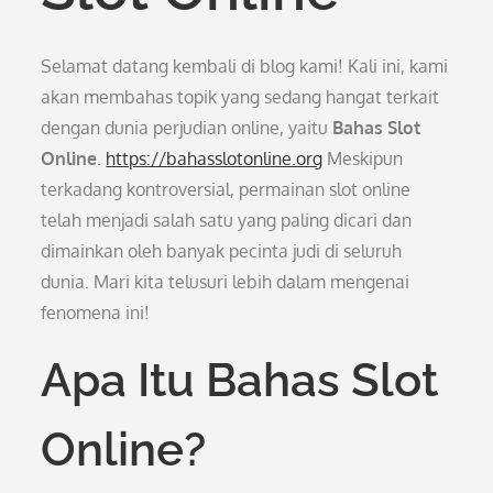
Selamat datang kembali di blog kami! Kali ini, kami
akan membahas topik yang sedang hangat terkait
dengan dunia perjudian online, yaitu
Bahas Slot
Online
.
https://bahasslotonline.org
Meskipun
terkadang kontroversial, permainan slot online
telah menjadi salah satu yang paling dicari dan
dimainkan oleh banyak pecinta judi di seluruh
dunia. Mari kita telusuri lebih dalam mengenai
fenomena ini!
Apa Itu Bahas Slot
Online?