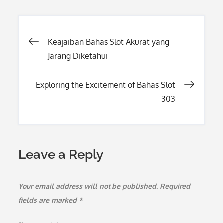
Post
Keajaiban Bahas Slot Akurat yang
Jarang Diketahui
navigation
Exploring the Excitement of Bahas Slot
303
Leave a Reply
Your email address will not be published.
Required
fields are marked
*