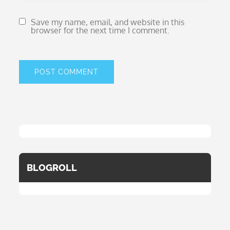
Save my name, email, and website in this
browser for the next time I comment.
BLOGROLL