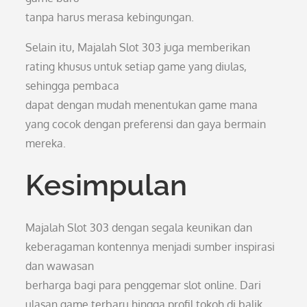
tanpa harus merasa kebingungan.
Selain itu, Majalah Slot 303 juga memberikan
rating khusus untuk setiap game yang diulas,
sehingga pembaca
dapat dengan mudah menentukan game mana
yang cocok dengan preferensi dan gaya bermain
mereka.
Kesimpulan
Majalah Slot 303 dengan segala keunikan dan
keberagaman kontennya menjadi sumber inspirasi
dan wawasan
berharga bagi para penggemar slot online. Dari
ulasan game terbaru hingga profil tokoh di balik