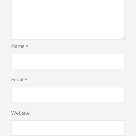
Name
*
Email
*
Website