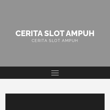
Skip
to
content
CERITA SLOT AMPUH
CERITA SLOT AMPUH