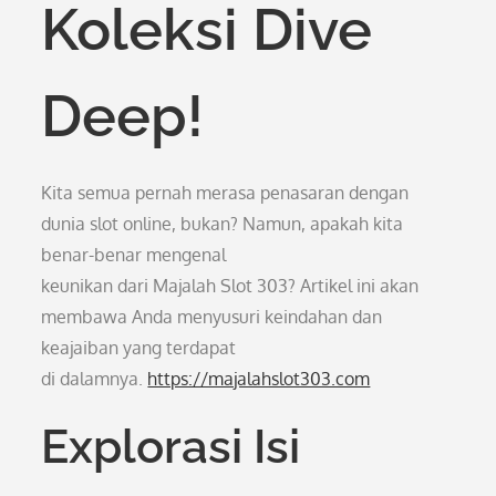
Koleksi Dive
Deep!
Kita semua pernah merasa penasaran dengan
dunia slot online, bukan? Namun, apakah kita
benar-benar mengenal
keunikan dari Majalah Slot 303? Artikel ini akan
membawa Anda menyusuri keindahan dan
keajaiban yang terdapat
di dalamnya.
https://majalahslot303.com
Explorasi Isi