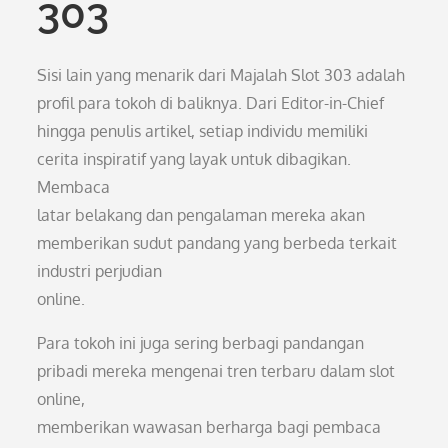
303
Sisi lain yang menarik dari Majalah Slot 303 adalah
profil para tokoh di baliknya. Dari Editor-in-Chief
hingga penulis artikel, setiap individu memiliki
cerita inspiratif yang layak untuk dibagikan.
Membaca
latar belakang dan pengalaman mereka akan
memberikan sudut pandang yang berbeda terkait
industri perjudian
online.
Para tokoh ini juga sering berbagi pandangan
pribadi mereka mengenai tren terbaru dalam slot
online,
memberikan wawasan berharga bagi pembaca