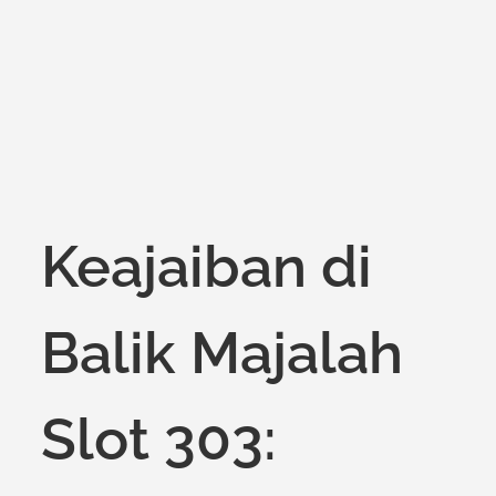
on
Keajaiban di
Balik Majalah
Slot 303: