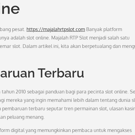
ine
mbang pesat.
https://majalahrtpslot.com
Banyak platform
nya adalah slot online. Majalah RTP Slot menjadi salah satu
mar slot. Dalam artikel ini, kita akan berpetualang dan meng
aruan Terbaru
 tahun 2010 sebagai panduan bagi para pecinta slot online. Se
bagi mereka yang ingin memahami lebih dalam tentang dunia sl
n pembaruan terbaru seputar tren permainan slot, ulasan kasi
atkan peluang menang.
atform digital yang memungkinkan pembaca untuk mengakses