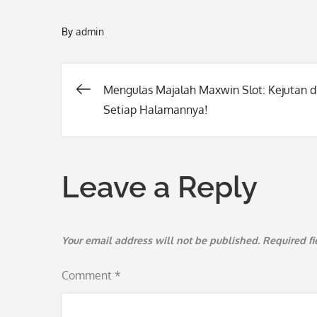
By
admin
Mengulas Majalah Maxwin Slot: Kejutan d
Post
Setiap Halamannya!
navigation
Leave a Reply
Your email address will not be published.
Required f
Comment
*