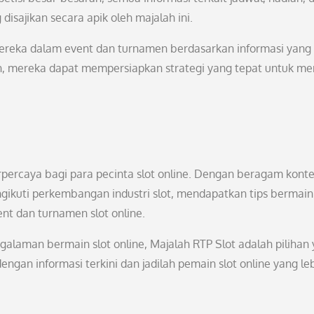
isajikan secara apik oleh majalah ini.
ereka dalam event dan turnamen berdasarkan informasi yang
n, mereka dapat mempersiapkan strategi yang tepat untuk me
percaya bagi para pecinta slot online. Dengan beragam kont
gikuti perkembangan industri slot, mendapatkan tips bermain
nt dan turnamen slot online.
alaman bermain slot online, Majalah RTP Slot adalah pilihan
engan informasi terkini dan jadilah pemain slot online yang le