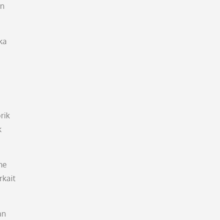
in
ka
rik
k
ne
rkait
an