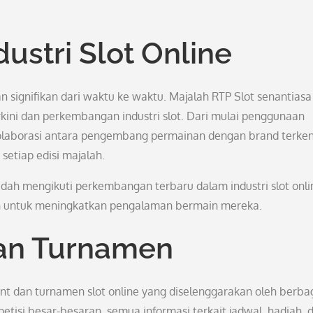
stri Slot Online
n signifikan dari waktu ke waktu. Majalah RTP Slot senantiasa
ini dan perkembangan industri slot. Dari mulai penggunaan
kolaborasi antara pengembang permainan dengan brand terken
etiap edisi majalah.
ah mengikuti perkembangan terbaru dalam industri slot onli
van untuk meningkatkan pengalaman bermain mereka.
an Turnamen
nt dan turnamen slot online yang diselenggarakan oleh berba
petisi besar-besaran, semua informasi terkait jadwal, hadiah, 