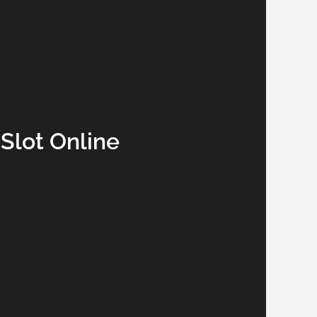
Slot Online