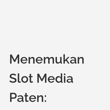
on
Menemukan
Slot Media
Paten: