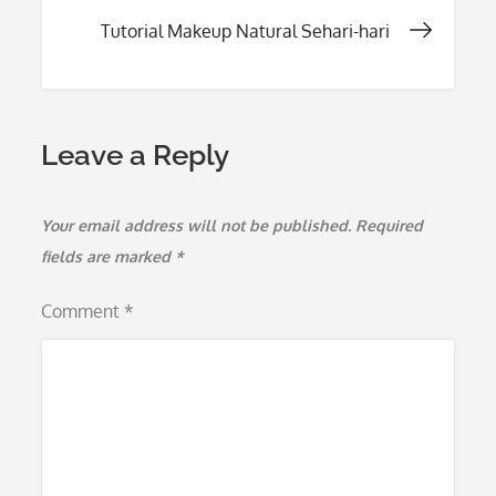
navigation
Tutorial Makeup Natural Sehari-hari
Leave a Reply
Your email address will not be published.
Required
fields are marked
*
Comment
*