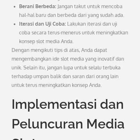
Berani Berbeda:
Jangan takut untuk mencoba
hal-hal baru dan berbeda dari yang sudah ada.
Iterasi dan Uji Coba:
Lakukan iterasi dan uji
coba secara terus-menerus untuk meningkatkan
konsep slot media Anda.
Dengan mengikuti tips di atas, Anda dapat
mengembangkan ide slot media yang inovatif dan
unik. Selain itu, jangan lupa untuk selalu terbuka
terhadap umpan balik dan saran dari orang lain
untuk terus meningkatkan konsep Anda.
Implementasi dan
Peluncuran Media