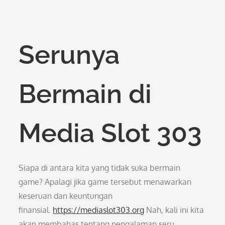
Serunya
Bermain di
Media Slot 303
Siapa di antara kita yang tidak suka bermain
game? Apalagi jika game tersebut menawarkan
keseruan dan keuntungan
finansial.
https://mediaslot303.org
Nah, kali ini kita
akan membahas tentang pengalaman seru