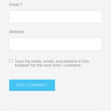
Email
*
Website
Save my name, email, and website in this
browser for the next time I comment.