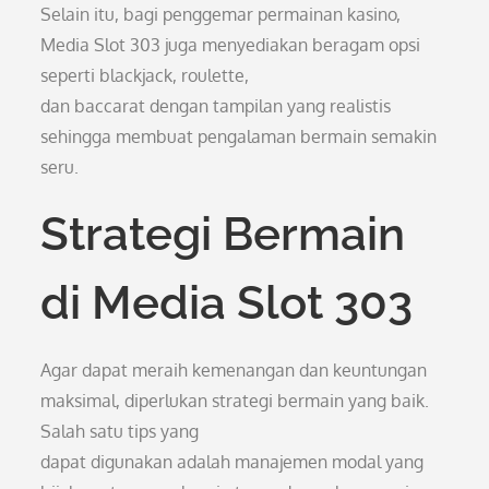
Selain itu, bagi penggemar permainan kasino,
Media Slot 303 juga menyediakan beragam opsi
seperti blackjack, roulette,
dan baccarat dengan tampilan yang realistis
sehingga membuat pengalaman bermain semakin
seru.
Strategi Bermain
di Media Slot 303
Agar dapat meraih kemenangan dan keuntungan
maksimal, diperlukan strategi bermain yang baik.
Salah satu tips yang
dapat digunakan adalah manajemen modal yang