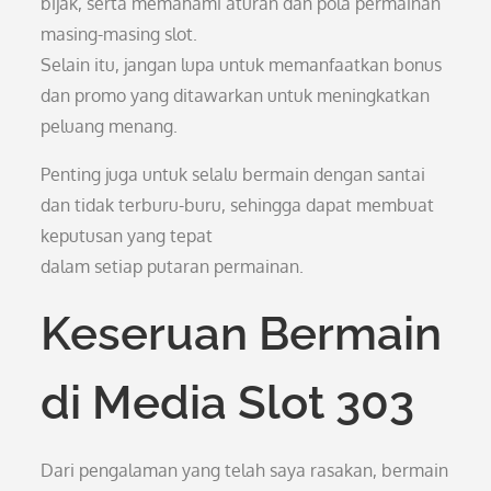
bijak, serta memahami aturan dan pola permainan
masing-masing slot.
Selain itu, jangan lupa untuk memanfaatkan bonus
dan promo yang ditawarkan untuk meningkatkan
peluang menang.
Penting juga untuk selalu bermain dengan santai
dan tidak terburu-buru, sehingga dapat membuat
keputusan yang tepat
dalam setiap putaran permainan.
Keseruan Bermain
di Media Slot 303
Dari pengalaman yang telah saya rasakan, bermain