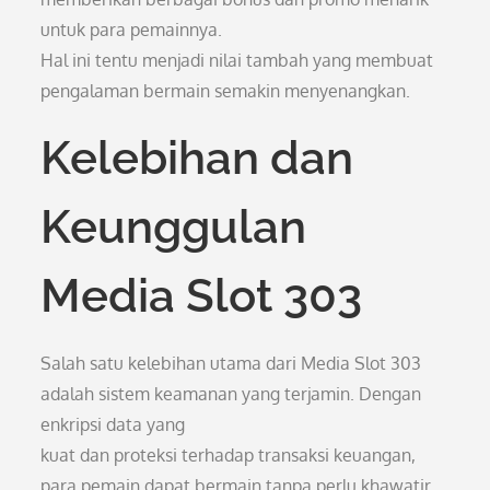
untuk para pemainnya.
Hal ini tentu menjadi nilai tambah yang membuat
pengalaman bermain semakin menyenangkan.
Kelebihan dan
Keunggulan
Media Slot 303
Salah satu kelebihan utama dari Media Slot 303
adalah sistem keamanan yang terjamin. Dengan
enkripsi data yang
kuat dan proteksi terhadap transaksi keuangan,
para pemain dapat bermain tanpa perlu khawatir